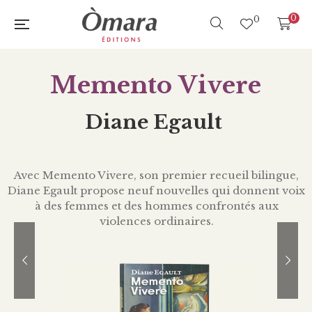
0
0
M
e
m
e
n
t
o
V
i
v
e
r
e
D
i
a
n
e
E
g
a
u
l
t
Avec Memento Vivere, son premier recueil bilingue,
Diane Egault propose neuf nouvelles qui donnent voix
à des femmes et des hommes confrontés aux
violences ordinaires.