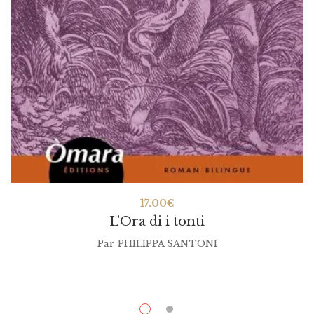
17.00
€
L’Ora di i tonti
Par
PHILIPPA SANTONI