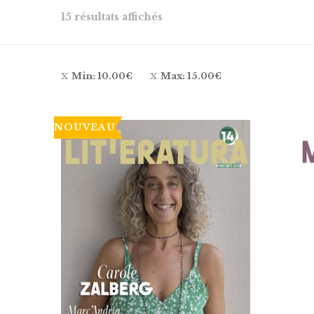
Trié
15 résultats affichés
du
plus
récent
Min:
10.00
€
Max:
15.00
€
au
plus
ancien
NOUVEAU