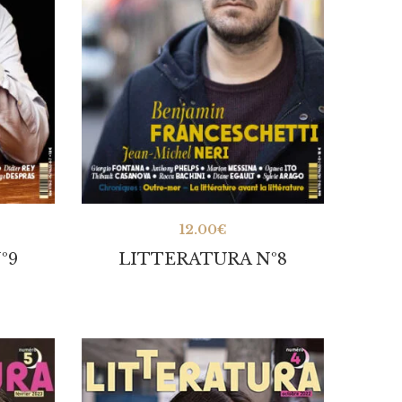
12.00
€
º9
LITTERATURA Nº8