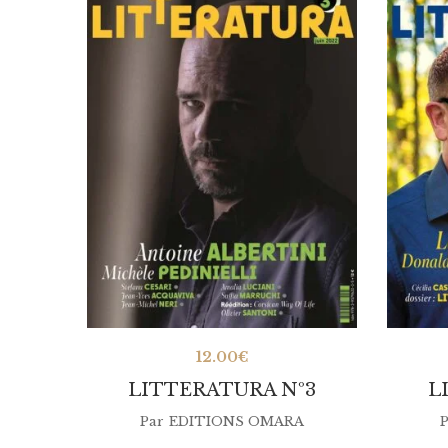
12.00
€
LITTERATURA Nº3
L
Par
EDITIONS OMARA
P