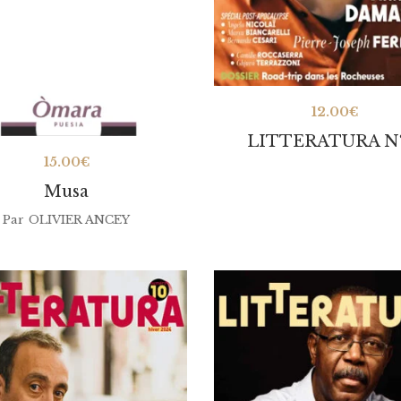
12.00
€
LITTERATURA Nº
15.00
€
Musa
Par
OLIVIER ANCEY