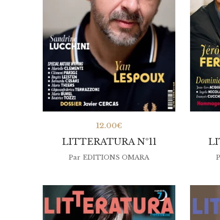
12.00
€
LITTERATURA Nº11
L
Par
EDITIONS OMARA
P