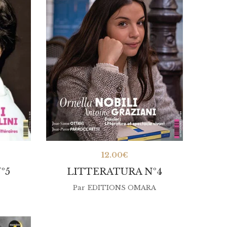
12.00
€
º5
LITTERATURA Nº4
Par
EDITIONS OMARA