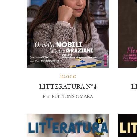
12.00
€
LITTERATURA Nº4
L
Par
EDITIONS OMARA