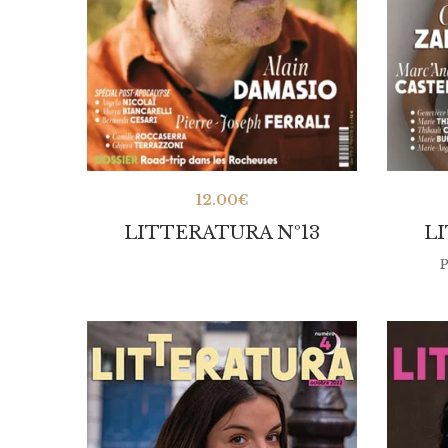
12.00
€
LITTERATURA Nº13
L
P