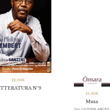
12.00
€
ITTERATURA Nº9
15.00
€
Musa
Par
OLIVIER ANCEY