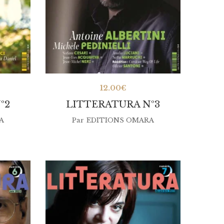
12.00
€
º2
LITTERATURA Nº3
A
Par
EDITIONS OMARA