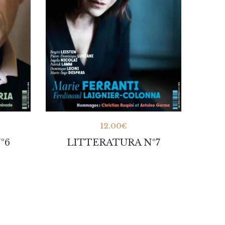
12.00
€
º6
LITTERATURA Nº7