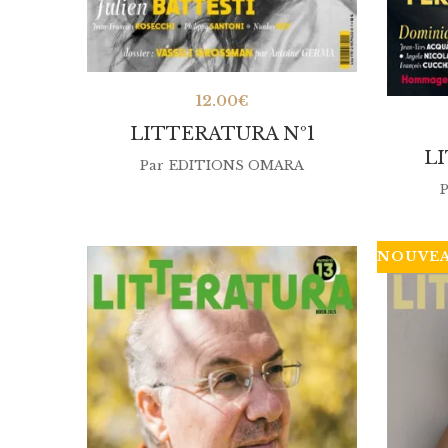
12.00
€
LITTERATURA Nº1
L
Par
EDITIONS OMARA
P
NOUVE