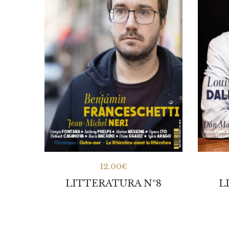
12.00
€
LITTERATURA Nº8
L