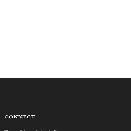
20.00
€
Utah
Par
NICOLAS REY
CONNECT